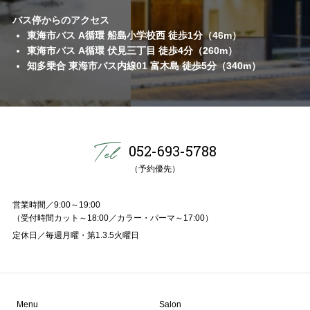
バス停からのアクセス
東海市バス A循環 船島小学校西 徒歩1分（46m）
東海市バス A循環 伏見三丁目 徒歩4分（260m）
知多乗合 東海市バス内線01 富木島 徒歩5分（340m）
052-693-5788
（予約優先）
営業時間／9:00～19:00
（受付時間カット～18:00／カラー・パーマ～17:00）
定休日／毎週月曜・第1.3.5火曜日
Menu
Salon