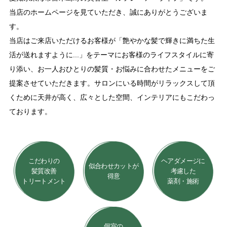
Blog
ブログ
当店のホームページを見ていただき、誠にありがとうございま
す。
当店はご来店いただけるお客様が「艶やかな髪で輝きに満ちた生
Style
スタイル
活が送れますように...」をテーマにお客様のライフスタイルに寄
り添い、お一人おひとりの髪質・お悩みに合わせたメニューをご
Movie
映像
提案させていただきます。サロンにいる時間がリラックスして頂
くために天井が高く、広々とした空間、インテリアにもこだわっ
EC
商品
ております。
Voice
お客様の声
こだわりの
ヘアダメージに
似合わせカットが
髪質改善
考慮した
Product
プロダクト
得意
トリートメント
薬剤・施術
Q＆A
よくある質問
個室の