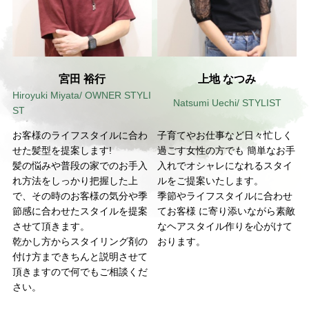
宮田 裕行
上地 なつみ
Hiroyuki Miyata/ OWNER STYLI
Natsumi Uechi/ STYLIST
ST
お客様のライフスタイルに合わ
子育てやお仕事など日々忙しく
せた髪型を提案します!
過ごす女性の方でも 簡単なお手
髪の悩みや普段の家でのお手入
入れでオシャレになれるスタイ
れ方法をしっかり把握した上
ルをご提案いたします。
で、その時のお客様の気分や季
季節やライフスタイルに合わせ
節感に合わせたスタイルを提案
てお客様 に寄り添いながら素敵
させて頂きます。
なヘアスタイル作りを心がけて
乾かし方からスタイリング剤の
おります。
付け方まできちんと説明させて
頂きますので何でもご相談くだ
さい。