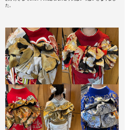
Blog
た。
ブログ
Style
スタイル
Movie
映像
EC
商品
Voice
お客様の声
Product
プロダクト
Q＆A
よくある質問