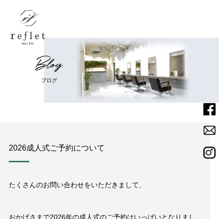
B
l
o
g
Home
ホーム
ブ
ロ
グ
Menu
メニュー
Salon
サロン
2026成人式ご予約について
Staff
スタッフ
たくさんのお問い合わせをいただきまして、
News
ニュース
おかげさまで2026年の成人式のご予約はいっぱいとなりまし