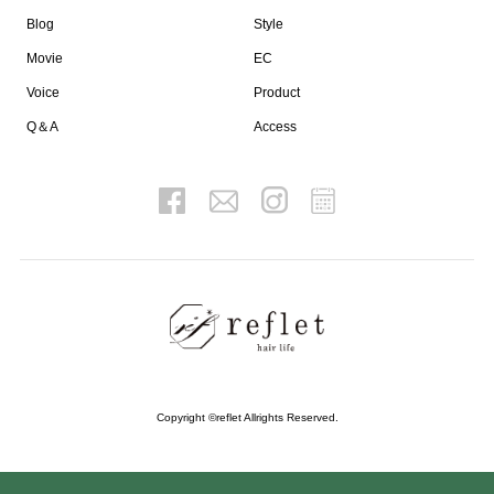
Blog
Style
Movie
EC
Voice
Product
Q＆A
Access
Copyright ©reflet Allrights Reserved.