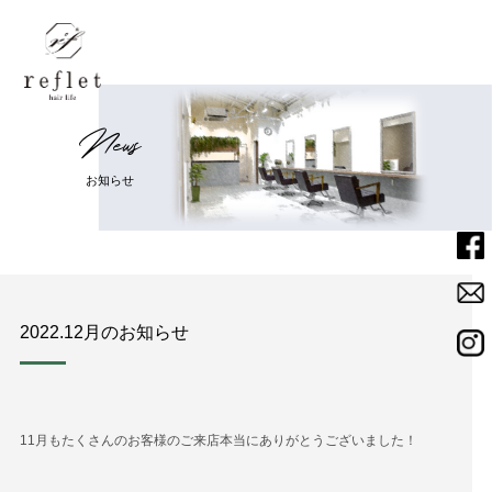
N
e
w
s
Home
ホーム
お
知
ら
せ
Menu
メニュー
Salon
サロン
2022.12月のお知らせ
Staff
スタッフ
News
ニュース
11月もたくさんのお客様のご来店本当にありがとうございました！