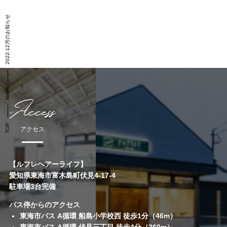
2022.12月のお知らせ
News
Access
TOP
アクセス
【ルフレヘアーライフ】
愛知県東海市富木島町伏見4-17-4
駐車場3台完備
バス停からのアクセス
東海市バス A循環 船島小学校西 徒歩1分（46m）
東海市バス A循環 伏見三丁目 徒歩4分（260m）