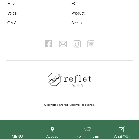
Movie
EC
Voice
Product
Q＆A
Access
Copyright ©reflet Allrights Reserved.
Tel
052-693-5788
MENU
Access
WEB予約