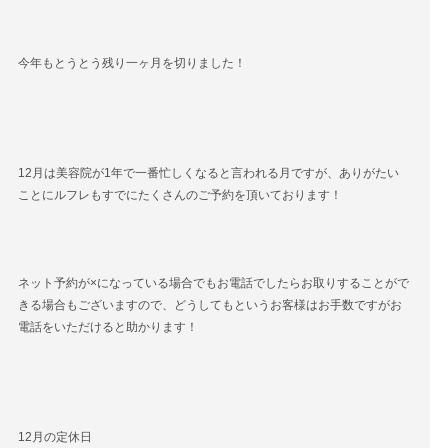
Blog
ブログ
今年もとうとう残り一ヶ月を切りました！
Style
スタイル
Movie
映像
12月は美容院が1年で一番忙しくなると言われる月ですが、ありがたい
ことにルフレもすでにたくさんのご予約を頂いております！
EC
商品
Voice
お客様の声
ネット予約が×になっている場合でもお電話でしたらお取りすることがで
きる場合もございますので、どうしてもというお客様はお手数ですがお
電話をいただけると助かります！
Product
プロダクト
Q＆A
よくある質問
12月の定休日