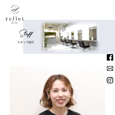
S
t
a
f
f
Home
ホーム
ス
タ
ッ
フ
紹
介
Menu
メニュー
Salon
サロン
Staff
スタッフ
News
ニュース