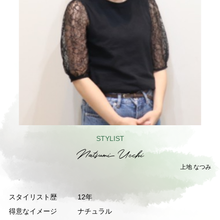
Blog
ブログ
Style
スタイル
Movie
映像
EC
商品
Voice
お客様の声
STYLIST
Natsumi Uechi
Product
上地 なつみ
プロダクト
スタイリスト歴
12年
Q＆A
よくある質問
得意なイメージ
ナチュラル