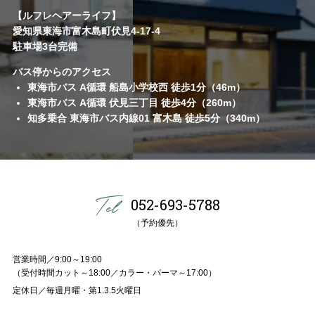
【ルフレヘアーライフ】
愛知県東海市富木島町伏見4-17-4
駐車場3台完備
バス停からのアクセス
東海市バス A循環 船島小学校西 徒歩1分（46m）
東海市バス A循環 伏見三丁目 徒歩4分（260m）
知多乗合 東海市バス内線01 富木島 徒歩5分（340m）
052-693-5788
（予約優先）
営業時間／9:00～19:00
（受付時間カット～18:00／カラー・パーマ～17:00）
定休日／毎週月曜・第1.3.5火曜日