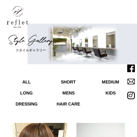
S
t
y
l
e
G
a
l
l
e
r
y
Home
ホーム
ス
タ
イ
ル
ギ
ャ
ラ
リ
ー
Menu
メニュー
ALL
SHORT
MEDIUM
Salon
サロン
LONG
MENS
KIDS
Staff
スタッフ
DRESSING
HAIR CARE
News
ニュース