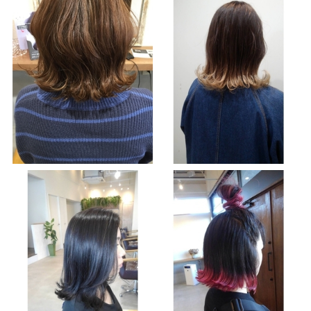
Blog
ブログ
Style
スタイル
Movie
映像
EC
商品
Voice
お客様の声
Product
プロダクト
Q＆A
よくある質問