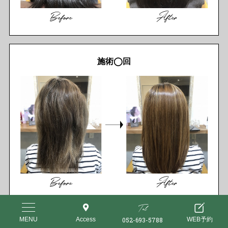
Before
After
施術◯回
Before
After
Tel
052-693-5788
MENU
Access
WEB予約
施術◯回