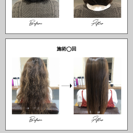
Before
After
施術◯回
Before
After