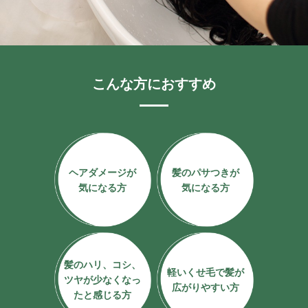
Contact
お問い合わせ
こんな方におすすめ
予約する
052-693-5788
ヘアダメージが
髪のパサつきが
気になる方
気になる方
髪のハリ、コシ、
軽いくせ毛で髪が
ツヤが少なく
なっ
広がりやすい方
たと感じる方