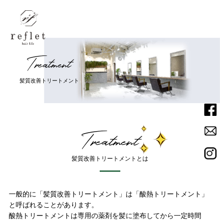
T
r
e
a
t
m
e
n
t
Home
ホーム
髪
質
改
善
ト
リ
ー
ト
メ
ン
ト
Menu
メニュー
Salon
Treatment
サロン
髪質改善トリートメントとは
Staff
スタッフ
一般的に「髪質改善トリートメント」は「酸熱トリートメント」
News
ニュース
と呼ばれることがあります。
酸熱トリートメントは専用の薬剤を髪に塗布してから一定時間