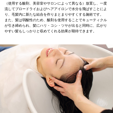
（使用する酸剤、美容室やサロンによって異なる）放置し、一度
Blog
ブログ
流してブロードライおよびヘアアイロンで水分を飛ばすことによ
り、毛髪内に新たな結合を作りまとまりやすくする施術です。
また、髪は弱酸性のため、酸剤を使用することでキューティクル
Style
スタイル
が引き締められ、髪にハリ・コシ・ツヤが出ると同時に、広がり
やすい髪もしっかりと収めてくれる効果が期待できます。
Movie
映像
EC
商品
Voice
お客様の声
Product
プロダクト
Q＆A
よくある質問