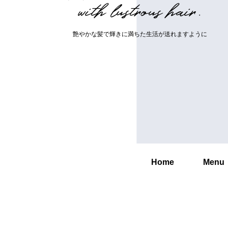
w
i
t
h
l
u
s
t
r
o
u
s
h
a
i
r
.
艶
や
か
な
髪
で
輝
き
に
満
ち
た
生
活
が
送
れ
ま
す
よ
う
に
Home
Menu