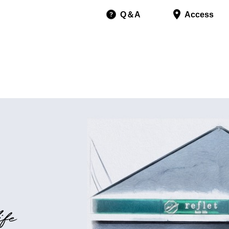
Q＆A
Access
i
f
e