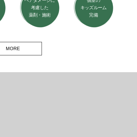
ヘアダメージに
個室の
ト
考慮した
キッズルーム
薬剤・施術
完備
MORE