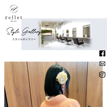
S
t
y
l
e
G
a
l
l
e
r
y
Home
ホーム
ス
タ
イ
ル
ギ
ャ
ラ
リ
ー
Menu
メニュー
Salon
サロン
Staff
スタッフ
News
ニュース