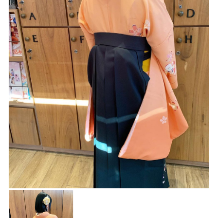
Blog
ブログ
Style
スタイル
Movie
映像
EC
商品
Voice
お客様の声
Product
プロダクト
Q＆A
よくある質問