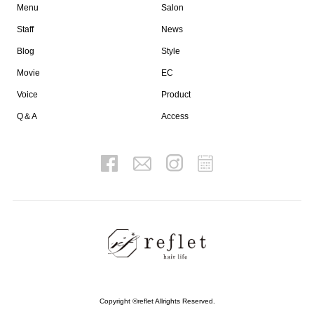
Menu
Salon
Staff
News
Blog
Style
Movie
EC
Voice
Product
Q＆A
Access
Copyright ©reflet Allrights Reserved.