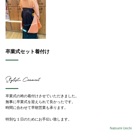
Contact
お問い合わせ
予約する
052-693-5788
卒業式セット着付け
Stylist Comment
卒業式の袴の着付けさせていただきました。
無事に卒業式を迎えられて良かったです。
時間に合わせて早朝営業も承ります。
特別な１日のためにお手伝い致します。
Natsumi Uechi