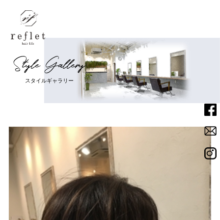
S
t
y
l
e
G
a
l
l
e
r
y
Home
ホーム
ス
タ
イ
ル
ギ
ャ
ラ
リ
ー
Menu
メニュー
Salon
サロン
Staff
スタッフ
News
ニュース