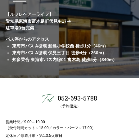
【ルフレヘアーライフ】
愛知県東海市富木島町伏見4-17-4
駐車場3台完備
バス停からのアクセス
東海市バス A循環 船島小学校西 徒歩1分（46m）
東海市バス A循環 伏見三丁目 徒歩4分（260m）
知多乗合 東海市バス内線01 富木島 徒歩5分（340m）
052-693-5788
（予約優先）
営業時間／9:00～19:00
（受付時間カット～18:00／カラー・パーマ～17:00）
定休日／毎週月曜・第1.3.5火曜日