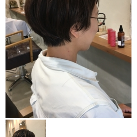
Blog
ブログ
Style
スタイル
Movie
映像
EC
商品
Voice
お客様の声
Product
プロダクト
Q＆A
よくある質問