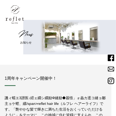
N
e
w
s
Home
ホーム
お
知
ら
せ
Menu
メニュー
Salon
サロン
1周年キャンペーン開催中！
Staff
スタッフ
譏ィ蟷エ
3
譛医↓繧ェ繝シ繝励Φ縺励◆蟇悟」ォ蟲カ逕コ縺ョ鄒
News
主ョケ螳、縲/span>reflet hair life
（ルフレ ヘアーライフ）で
ニュース
す。「艶やかな髪で輝きに満ちた生活をおくっていただける
ように」をテーマに、この地域に住む皆様に支えられ、この