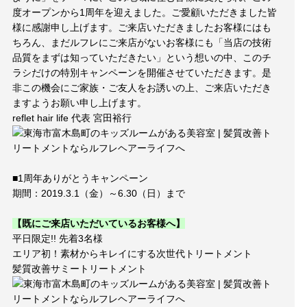
Blog
度オープンから
1
周年を迎えました。ご愛顧いただきました皆
ブログ
様に感謝申し上げます。
ご来店いただきましたお客様にはも
ちろん、まだルフレにご来店がないお客様にも「当店の技術
Style
スタイル
品質をまずは知っていただきたい」という想いの中、このチ
ラシだけの特別キャンペーンを開催させていただきます。是
非この機会にご家族・ご友人をお誘いの上、ご来店いただき
Movie
映像
ますようお願い申し上げます。
reflet hair life
代表 宮田裕行
EC
商品
■
1
周年ありがとうキャンペーン
Voice
お客様の声
期間：
2019.3.1
（金）～
6.30
（日）まで
【既にご来店いただいているお客様へ】
Product
プロダクト
平日限定
!!
先着
3
名様
エリア初！素材からキレイにする次世代トリートメント
髪質改善サミートリートメント
Q＆A
よくある質問