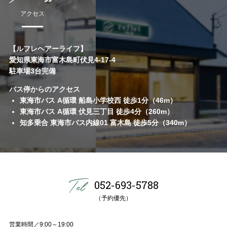
アクセス
【ルフレヘアーライフ】
愛知県東海市富木島町伏見4-17-4
駐車場3台完備
バス停からのアクセス
東海市バス A循環 船島小学校西 徒歩1分（46m）
東海市バス A循環 伏見三丁目 徒歩4分（260m）
知多乗合 東海市バス内線01 富木島 徒歩5分（340m）
052-693-5788
（予約優先）
営業時間／9:00～19:00