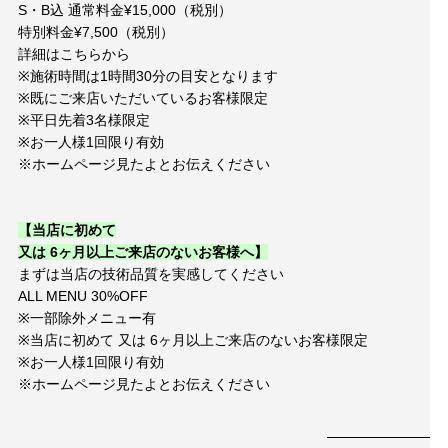
S
・
B
込 通常料金¥
15,000
（税別）
Contact
お問い合わせ
特別料金¥
7,500
（税別）
詳細はこちらから
※
施術時間は
1
時間
30
分の目安となります
※
既にご来店いただいているお客様限定
予約する
※
平日先着
3
名様限定
052-693-5788
※
お一人様
1
回限り有効
※ホームページ見たよとお伝えください
【当店に初めて
又は
6
ヶ月以上ご来店のないお客様へ】
まずは当店の技術品質を実感してください
ALL MENU 30%OFF
※
一部除外メニュー有
※
当店に初めて 又は
6
ヶ月以上ご来店のないお客様限定
※
お一人様
1
回限り有効
※ホームページ見たよとお伝えください