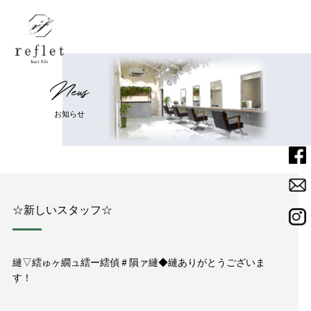
N
e
w
s
Home
ホーム
お
知
ら
せ
Menu
メニュー
Salon
サロン
☆新しいスタッフ☆
Staff
スタッフ
縺▽繧ゅヶ繝ュ繧ー繧偵＃隕ァ縺◆縺ありがとうございま
News
す！
ニュース