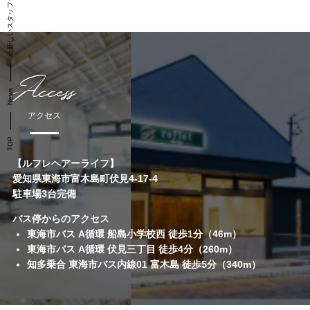
☆新しいスタッフ☆
Access
News
アクセス
TOP
【ルフレヘアーライフ】
愛知県東海市富木島町伏見4-17-4
駐車場3台完備
バス停からのアクセス
東海市バス A循環 船島小学校西 徒歩1分（46m）
東海市バス A循環 伏見三丁目 徒歩4分（260m）
知多乗合 東海市バス内線01 富木島 徒歩5分（340m）