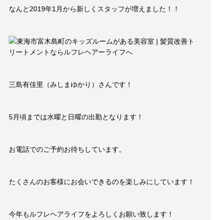
Blog
なんと2019年1月から新しくスタッフが増えました！！
ブログ
Style
スタイル
Movie
映像
三島有佳里（みしまゆかり）さんです！
EC
商品
5月頃までは水曜と日曜の出勤となります！
Voice
お客様の声
お電話でのご予約お待ちしています。
Product
プロダクト
たくさんのお客様にお会いできるのを楽しみにしています！
Q＆A
よくある質問
今年もルフレヘアライフをよろしくお願い致します！