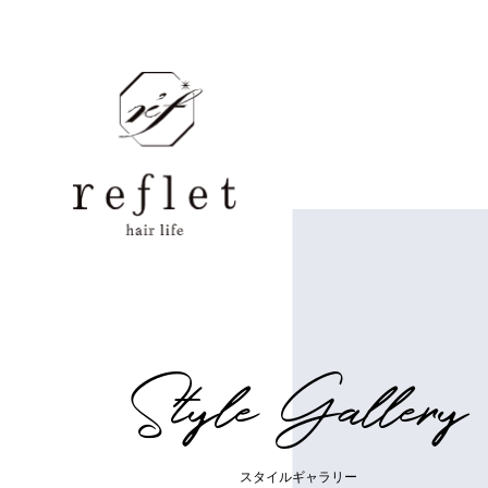
S
t
y
l
e
G
a
l
l
e
r
y
ス
タ
イ
ル
ギ
ャ
ラ
リ
ー