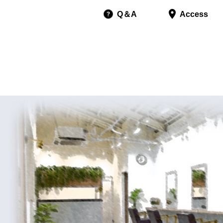
Q＆A
Access