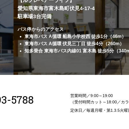
【ルフレヘアーライフ】
愛知県東海市富木島町伏見4-17-4
駐車場3台完備
バス停からのアクセス
東海市バス A循環 船島小学校西 徒歩1分（46m）
東海市バス A循環 伏見三丁目 徒歩4分（260m）
知多乗合 東海市バス内線01 富木島 徒歩5分（340
93-5788
営業時間／9:00～19:00
（受付時間カット～18:00／カラ
定休日／毎週月曜・第1.3.5火曜
）