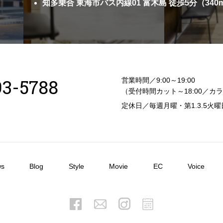
知多乗合 東海市バス内線01 富木島 徒歩5分（340
93-5788
営業時間／9:00～19:00
（受付時間カット～18:00／カラ
定休日／毎週月曜・第1.3.5火曜
）
s
Blog
Style
Movie
EC
Voice