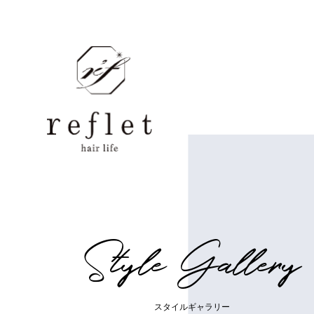
S
t
y
l
e
G
a
l
l
e
r
y
ス
タ
イ
ル
ギ
ャ
ラ
リ
ー