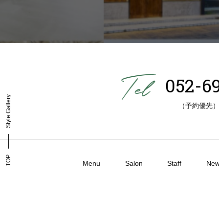
052-6
Style Gallery
（予約優先
TOP
Menu
Salon
Staff
New