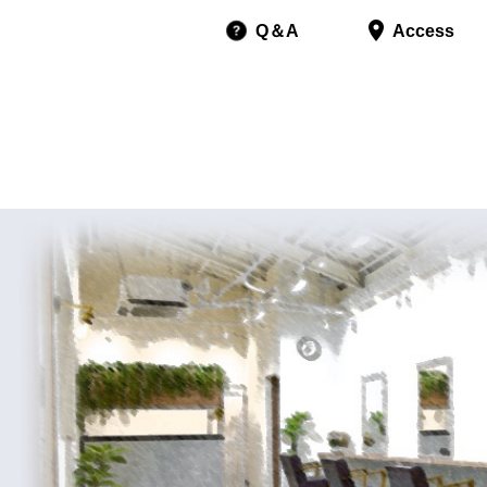
Q＆A
Access