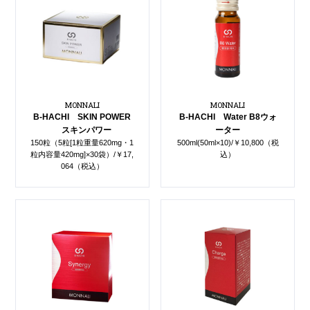
Blog
ブログ
Style
スタイル
Movie
映像
MONNALI
MONNALI
B-HACHI SKIN POWER
B-HACHI Water B8ウォ
スキンパワー
ーター
150粒（5粒[1粒重量620mg・1
500ml(50ml×10)/￥10,800（税
EC
商品
粒内容量420mg]×30袋）/￥17,
込）
064（税込）
Voice
お客様の声
Product
プロダクト
Q＆A
よくある質問