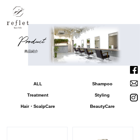
P
r
o
d
u
c
t
Home
ホーム
商
品
紹
介
Menu
メニュー
ALL
Shampoo
Salon
サロン
Treatment
Styling
Staff
スタッフ
Hair・ScalpCare
BeautyCare
News
ニュース