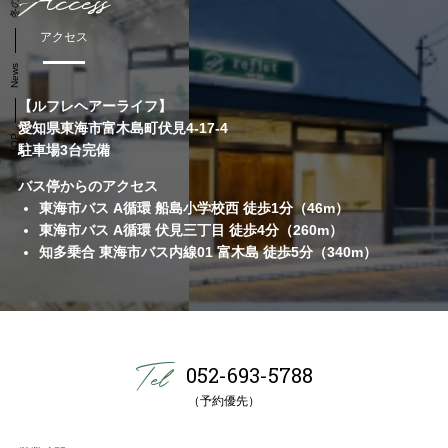
アクセス
News
【ルフレヘアーライフ】
愛知県東海市富木島町伏見4-17-4
TOP
駐車場3台完備
バス停からのアクセス
東海市バス A循環 船島小学校西 徒歩1分（46m）
東海市バス A循環 伏見三丁目 徒歩4分（260m）
知多乗合 東海市バス内線01 富木島 徒歩5分（340m）
052-693-5788
（予約優先）