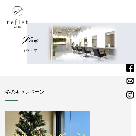
N
e
w
s
Home
ホーム
お
知
ら
せ
Menu
メニュー
Salon
サロン
冬のキャンペーン
Staff
スタッフ
News
ニュース