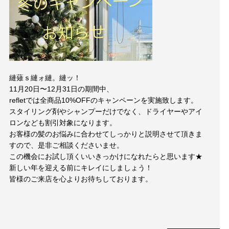
Blog
ブログ
Style
スタイル
Movie
映像
縺薙ｓ縺ォ縺。縺ッ！
11月20日〜12月31日の期間中、
refletでは全商品10%OFFのキャンペーンを実施致します。
EC
商品
スタイリング剤やシャンプーだけでなく、ドライヤーやアイ
ロンなども割引対象になります。
お客様の髪のお悩みに合わせてしっかりと説明させて頂きま
Voice
お客様の声
すので、是非ご相談くださいませ。
この機会にお試し頂くいいきっかけになれたらと思います★
新しい年を迎える前にキレイにしましょう！
Product
プロダクト
皆様のご来店を心よりお待ちしております。
Q＆A
よくある質問